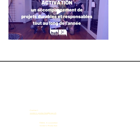
Contact :
senders-production@epup.ch
©2026 Association
Senders Production