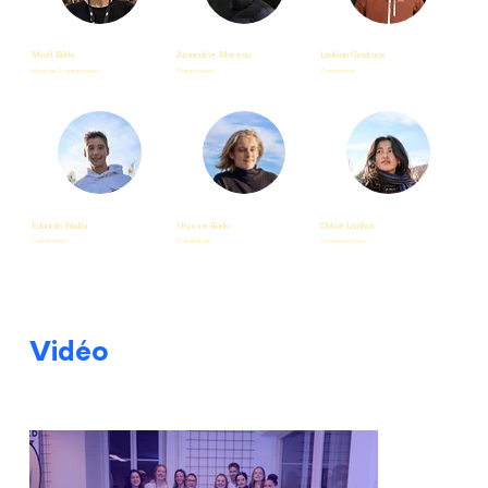
Maël Bürki
Amandine Moreau
Loukian Gindraux
Montage & organisation
Organisation
Cameraman
Edoardo Sibilia
Ulysse Bürki
Chloé Loichot
Cameraman
Cameraman
Camerawoman
Vidéo