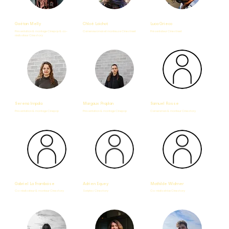
Gaëtan Melly
Chloé Loichot
Luca Grieco
Présentation & montage Cinepop & co-
Camerawoman et monteuse Cinestreet
Présentateur Cinestreet
réalisateur Cinestory
Serena Impala
Margaux Praplan
Samuel Rosse
Présentation & montage Cinepop
Présentation & montage Cinepop
Cameraman & monteur Cinestory
Gabriel La Framboise
Adrien Equey
Mathilde Widmer
Co-réalisateur & monteur Cinestory
Scriptes Cinestory
Co-réalisatrice Cinestory