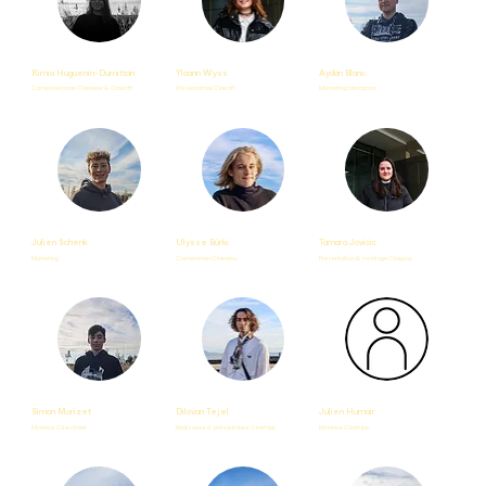
Kimia Huguenin-Dumittan
Yloann Wyss
Aydan Blanc
Camerawoman Cineview & Cineoff
Présentatrice Cineoff
Marketing fabrication
Julien Schenk
Ulysse Bürki
Tamara Jovicic
Marketing
Cameraman Cineview
Présentation & montage Cinepop
Simon Morizet
Dilovan Tejel
Julien Humair
Monteur Cinestreet
Réalisateur & présentateur Cinefripe
Monteur Cinefripe