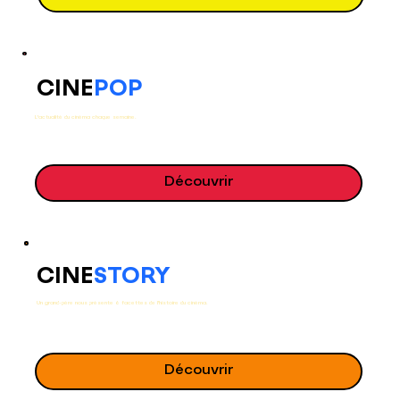
CINE
POP
L'actualité du cinéma chaque semaine.
Découvrir
CINE
STORY
Un grand-père nous présente 6 facettes de l'histoire du cinéma.
Découvrir