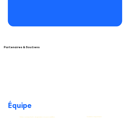
Partenaires & Soutiens
Équipe
Soutiens importants
Rôles comportants de grandes responsabilités