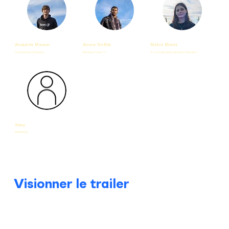
Arnaud de Meuron
Ameur Neffati
Méloé Miorini
Cameraman Cineview
Monteur Cines*x
Assistante de production Cineview
Stacy
Marketing
Visionner le trailer