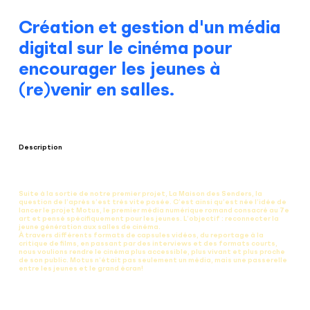
Création et gestion d'un média
digital sur le cinéma pour
encourager les jeunes à
(re)venir en salles.
Description
Suite à la sortie de notre premier projet, La Maison des Senders, la
question de l’après s’est très vite posée. C’est ainsi qu’est née l’idée de
lancer le projet Motus, le premier média numérique romand consacré au 7e
art et pensé spécifiquement pour les jeunes. L’objectif : reconnecter la
jeune génération aux salles de cinéma.
À travers différents formats de capsules vidéos, du reportage à la
critique de films, en passant par des interviews et des formats courts,
nous voulions rendre le cinéma plus accessible, plus vivant et plus proche
de son public. Motus n’était pas seulement un média, mais une passerelle
entre les jeunes et le grand écran!