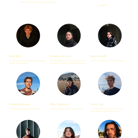
Rôles demandants beaucoup de disponibilités
Participant·es
Maël Bürki
Amandine Moreau
Basile Schläfli
Gestion du projet & réalisateur & présentateur
Gestion du projet & assistante de tournage
Gestion du projet & co-réalisteur Cineview
Cineoff & aide Cineview
Cineview & Cineoff & co-réalisatrice Cines*x
Nathan Mironneau
Mahé Vouillamoz
Basile Rais
Co-réalisateur & présentateur Cineview
Création de toute l'identité visuelle de motus
Assistant réalisateur Cineoff & monteur
Cinestreet & co-réalisateur Cines*x