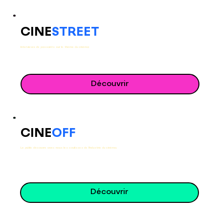
CINE
STREET
Interviews de passants sur le thème du cinéma
Découvrir
CINE
OFF
Le public découvre avec nous les coulisses de l'industrie du cinéma.
Découvrir