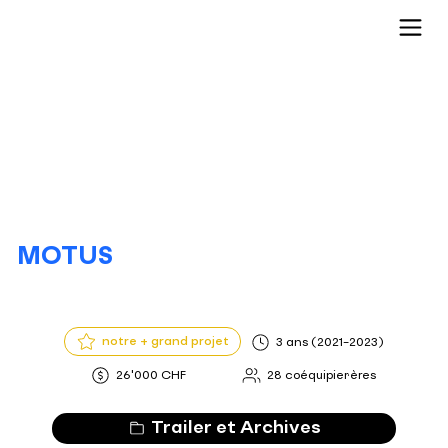
MOTUS
notre + grand projet
3 ans (2021-2023)
26'000 CHF
28 coéquipier·ères
Trailer et Archives