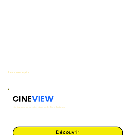
Les concepts
CINE
VIEW
Interview d'une personnalité suisse sur le thème du cinéma.
Découvrir